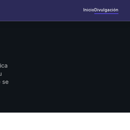
Inicio
Divulgación
ica
u
e se