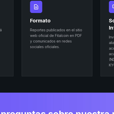
Formato
So
I
á
Reportes publicados en el sitio
web oficial de Fitalcoin en PDF
Inv
y comunicados en redes
al
sociales oficiales.
ac
ac
(N
KY