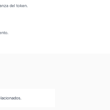
anza del token.
ento.
elacionados.